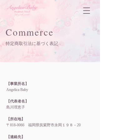
Commerce
特定商取引法に基づく表記
【事業所
名】
Angelica Baby
【代表者名】
島川理恵子
【所在地】
〒818-0066 福岡県筑紫野市永岡１９８－20​
【連絡先】