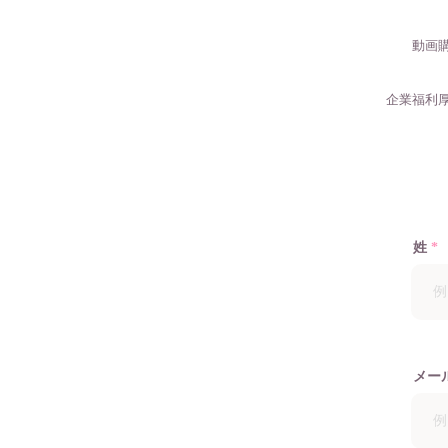
動画
企業福利
姓
メー